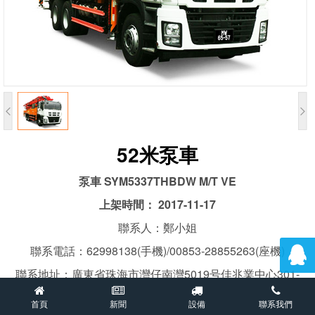


52米泵車
泵車 SYM5337THBDW M/T VE
上架時間： 2017-11-17
聯系人：鄭小姐
聯系電話：62998138(手機)/00853-28855263(座機)
聯系地址：廣東省珠海市灣仔南灣5019号佳兆業中心301-
302
首頁
新聞
設備
聯系我們