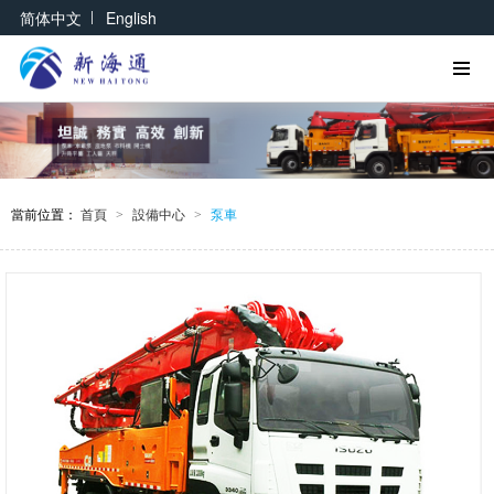
|
简体中文
English
當前位置：
首頁
設備中心
泵車
>
>