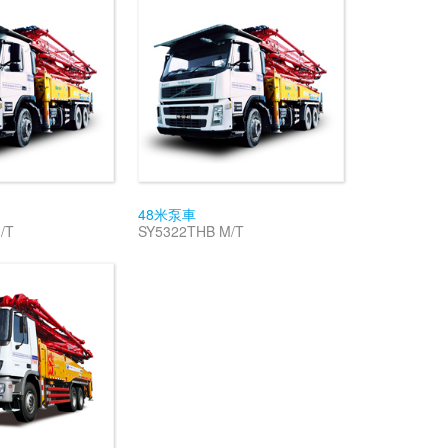
48米泵車
/T
SY5322THB M/T