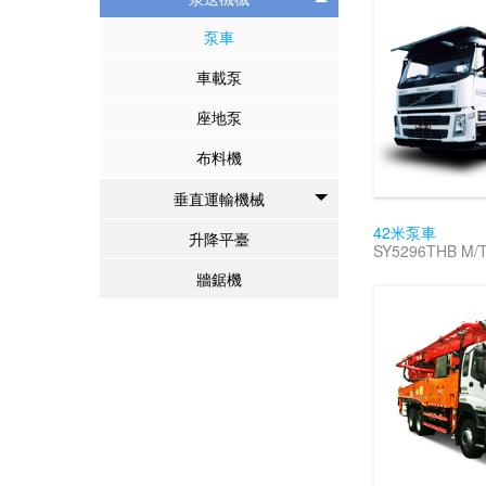
泵車
車載泵
座地泵
布料機
垂直運輸機械
42米泵車
升降平臺
SY5296THB M/
牆鋸機